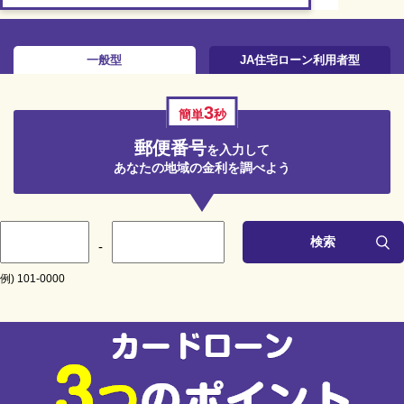
一般型
JA住宅ローン利用者型
3
簡単
秒
郵便番号
を入力して
あなたの地域の金利を調べよう
検索
-
例) 101-0000